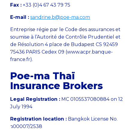
Fax :
+33 (0)4 67 43 79 75
E-mail :
sandrine.b@poe-ma.com
Entreprise régie par le Code des assurances et
soumise à l’Autorité de Contrôle Prudentiel et
de Résolution 4 place de Budapest CS 92459
75436 PARIS Cedex 09 (www.acpr.banque-
france.fr).
Poe-ma Thaï
Insurance Brokers
Legal Registration :
MC 0105537080884 on 12
July 1994
Registration location :
Bangkok License No.
ว00007/2538