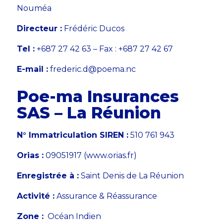
Nouméa
Directeur :
Frédéric Ducos
Tel :
+687 27 42 63 – Fax : +687 27 42 67
E-mail :
frederic.d@poema.nc
Poe-ma Insurances
SAS – La Réunion
N° Immatriculation SIREN :
510 761 943
Orias :
09051917 (www.orias.fr)
Enregistrée à :
Saint Denis de La Réunion
Activité :
Assurance & Réassurance
Zone :
Océan Indien