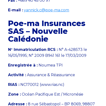
Fax :
+689 40 45 00 97
E-mail :
yannick.c@poe-ma.com
Poe-ma Insurances
SAS – Nouvelle
Calédonie
N° Immatriculation RCS :
N° A-428573 le
16/05/1995; N° 2009 B941 161 le 17/03/2009
Enregistrée à :
Noumea TPI
Activité :
Assurance & Réassurance
RIAS :
NC170012 (www.rias.nc)
Zone :
Océan Pacifique Est / Micronésie
Adresse :
8 rue Sébastopol – BP 8069, 98807